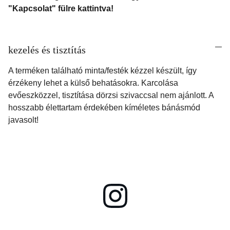
"Kapcsolat" fülre kattintva!
kezelés és tisztítás
A terméken található minta/festék kézzel készült, így
érzékeny lehet a külső behatásokra. Karcolása
evőeszközzel, tisztítása dörzsi szivaccsal nem ajánlott. A
hosszabb élettartam érdekében kíméletes bánásmód
javasolt!