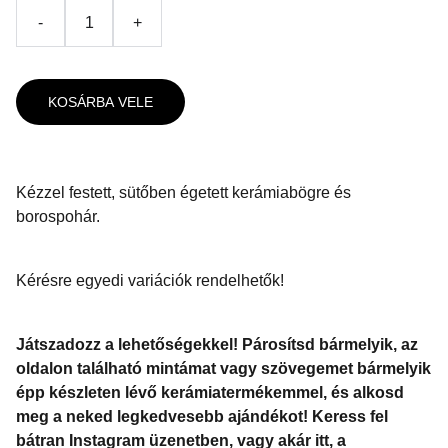
-
+
KOSÁRBA VELE
Kézzel festett, sütőben égetett kerámiabögre és
borospohár.
Kérésre egyedi variációk rendelhetők!
Játszadozz a lehetőségekkel! Párosítsd bármelyik, az
oldalon található mintámat vagy szövegemet bármelyik
épp készleten lévő kerámiatermékemmel, és alkosd
meg a neked legkedvesebb ajándékot! Keress fel
bátran Instagram üzenetben, vagy akár itt, a