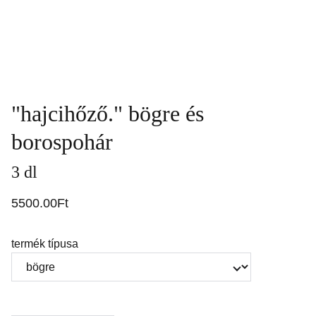
"hajcihőző." bögre és
borospohár
3 dl
5500.00Ft
termék típusa