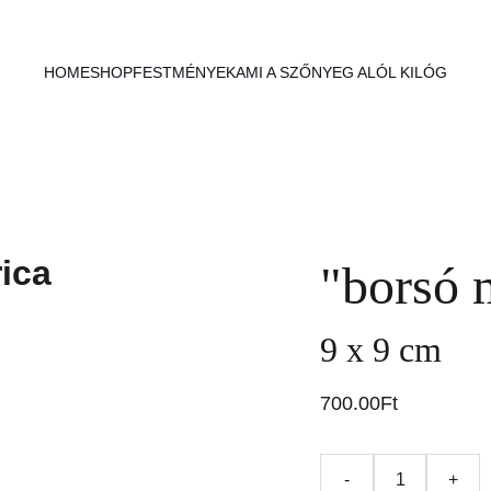
HOME
SHOP
FESTMÉNYEK
AMI A SZŐNYEG ALÓL KILÓG
"borsó 
9 x 9 cm
700.00Ft
-
+