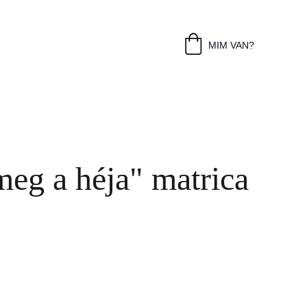
MIM VAN?
meg a héja" matrica